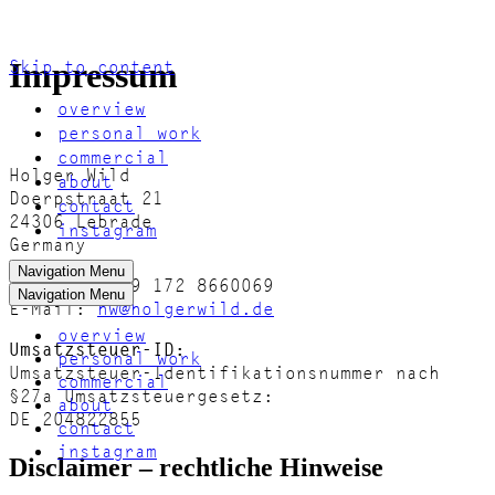
Skip to content
Impressum
overview
personal work
commercial
Holger Wild
about
Doerpstraat 21
contact
24306 Lebrade
instagram
Germany
Navigation Menu
Telefon: +49 172 8660069
Navigation Menu
E-Mail:
hw@holgerwild.de
overview
Umsatzsteuer-ID:
personal work
Umsatzsteuer-Identifikationsnummer nach
commercial
§27a Umsatzsteuergesetz:
about
DE 204822855
contact
instagram
Disclaimer – rechtliche Hinweise